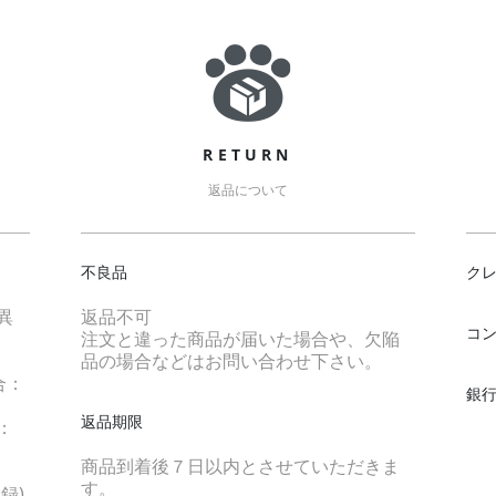
ド
RETURN
返品について
不良品
ク
異
返品不可
コ
注文と違った商品が届いた場合や、欠陥
品の場合などはお問い合わせ下さい。
合：
銀行
返品期限
：
商品到着後７日以内とさせていただきま
す。
録)